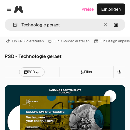
Magnific
Preise
Einloggen
Close menu
Löschen
Nach B
Ein KI-Bild erstellen
Ein KI-Video erstellen
Ein Design anpas
PSD - Technologie geraet
PSD
Filter