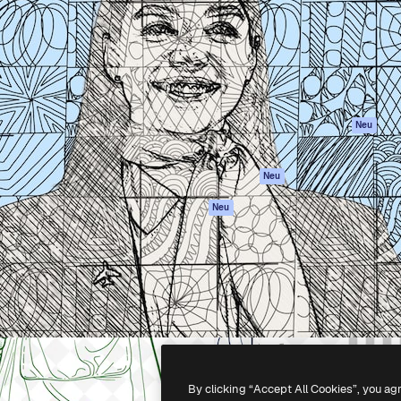
attform, um deine beste
Spaces
Academy
klichen. Mehr als 1 Million
KI-Assistent
Dokumentation
er Kreativen, Unternehmen,
KI-Bildgenerator
Support
Studios.
KI-Videogenerator
AGB
KI-
Datenschutzerkl
Stimmengenerator
Originale
Neu
Stock-Inhalte
Cookie-Richtlinie
MCP für
Vertrauenszentr
Neu
Claude/ChatGPT
Partner
Agenten
Neu
Unternehmen
API
Mobile App
Alle Magnific-Tools
-
2026
Freepik Company S.L.U.
Alle Rechte vorbehalten
.
By clicking “Accept All Cookies”, you ag