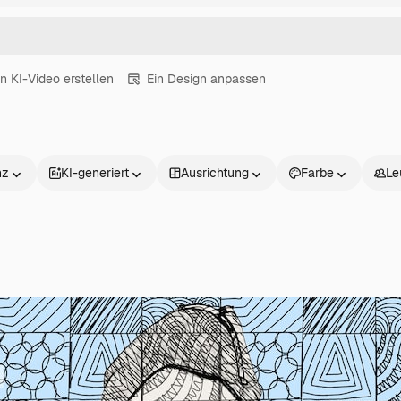
in KI-Video erstellen
Ein Design anpassen
nz
KI-generiert
Ausrichtung
Farbe
Le
Produkte
Loslegen