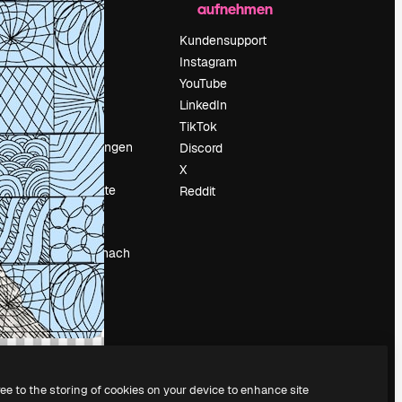
aufnehmen
Preise
Über uns
Kundensupport
Reviews
Instagram
Karriere
YouTube
ärung
Suchtrends
LinkedIn
Blog
TikTok
Veranstaltungen
Discord
um
Slidesgo
X
Deine Inhalte
Reddit
verkaufen
Pressesaal
Suchst du nach
magnific.ai
ree to the storing of cookies on your device to enhance site