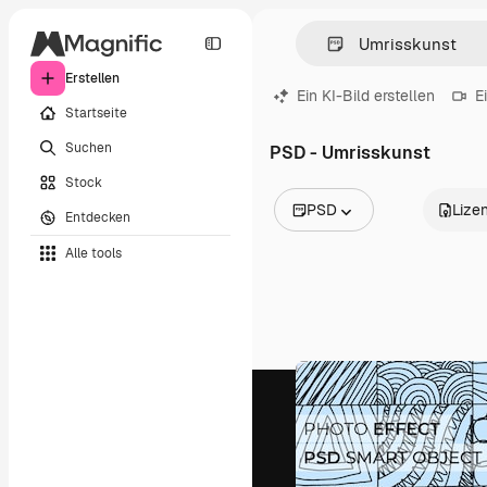
Erstellen
Ein KI-Bild erstellen
E
Startseite
Suchen
PSD - Umrisskunst
Stock
PSD
Lize
Entdecken
Alle Bilder
Alle tools
Vektoren
Illustrationen
Fotos
PSD
Vorlagen
Mockups
Videos
Filmmaterial
Motion Graphics
Videovorlagen
Icons
3D-Modelle
Schriftarten