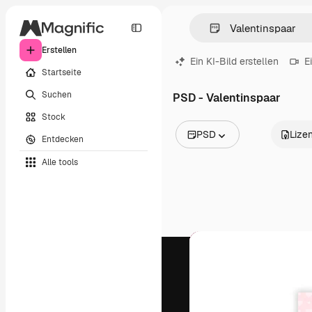
Erstellen
Ein KI-Bild erstellen
E
Startseite
Suchen
PSD - Valentinspaar
Stock
PSD
Lize
Entdecken
Alle Bilder
Alle tools
Vektoren
Illustrationen
Fotos
PSD
Vorlagen
Mockups
Videos
Filmmaterial
Motion Graphics
Videovorlagen
Icons
3D-Modelle
Schriftarten