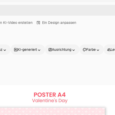
in KI-Video erstellen
Ein Design anpassen
nz
KI-generiert
Ausrichtung
Farbe
Le
Produkte
Loslegen