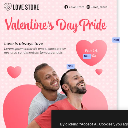
attform, um deine beste
Spaces
Academy
klichen. Mehr als 1 Million
KI-Assistent
Dokumentation
er Kreativen, Unternehmen,
KI-Bildgenerator
Support
Studios.
KI-Videogenerator
AGB
KI-
Datenschutzerkl
Stimmengenerator
Originale
Neu
Stock-Inhalte
Cookie-Richtlinie
MCP für
Vertrauenszentr
Neu
Claude/ChatGPT
Partner
Agenten
Neu
Unternehmen
API
Mobile App
Alle Magnific-Tools
-
2026
Freepik Company S.L.U.
Alle Rechte vorbehalten
.
By clicking “Accept All Cookies”, you ag