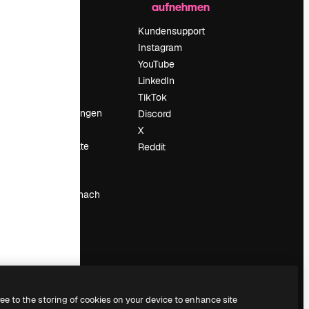
aufnehmen
Preise
Über uns
Kundensupport
Reviews
Instagram
Karriere
YouTube
ärung
Suchtrends
LinkedIn
Blog
TikTok
Veranstaltungen
Discord
um
Slidesgo
X
Deine Inhalte
Reddit
verkaufen
Pressesaal
Suchst du nach
magnific.ai
ree to the storing of cookies on your device to enhance site