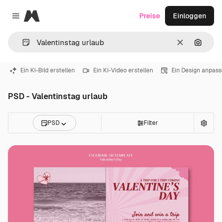
Magnific
Preise
Einloggen
Close menu
Löschen
Nach B
Ein KI-Bild erstellen
Ein KI-Video erstellen
Ein Design anpas
PSD - Valentinstag urlaub
PSD
Filter