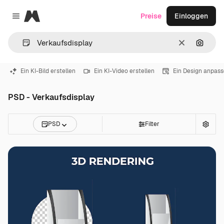
Magnific
Preise
Einloggen
Close menu
Löschen
Nach B
Ein KI-Bild erstellen
Ein KI-Video erstellen
Ein Design anpas
PSD - Verkaufsdisplay
PSD
Filter