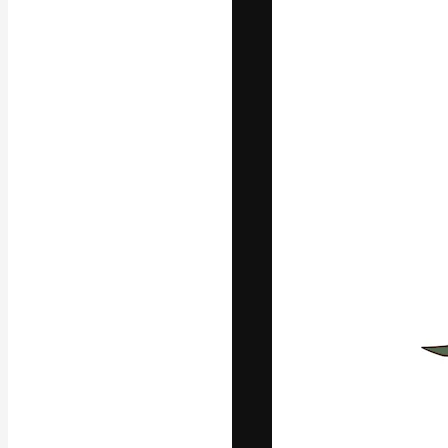
Die kreative Pl
Arbeit zu verwir
Abonnenten unt
Agenturen und 
Deutsch
Copyright © 2010