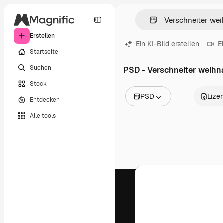
Erstellen
Ein KI-Bild erstellen
E
Startseite
Suchen
PSD - Verschneiter weih
Stock
PSD
Lize
Entdecken
Alle Bilder
Alle tools
Vektoren
Illustrationen
Fotos
PSD
Vorlagen
Mockups
Videos
Filmmaterial
Motion Graphics
Videovorlagen
Icons
3D-Modelle
Schriftarten