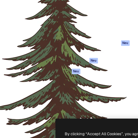
attform, um deine beste
Spaces
Academy
klichen. Mehr als 1 Million
KI-Assistent
Dokumentation
er Kreativen, Unternehmen,
KI-Bildgenerator
Support
Studios.
KI-Videogenerator
AGB
KI-
Datenschutzerkl
Stimmengenerator
Originale
Neu
Stock-Inhalte
Cookie-Richtlinie
MCP für
Vertrauenszentr
Neu
Claude/ChatGPT
Partner
Agenten
Neu
Unternehmen
API
Mobile App
Alle Magnific-Tools
-
2026
Freepik Company S.L.U.
Alle Rechte vorbehalten
.
By clicking “Accept All Cookies”, you ag