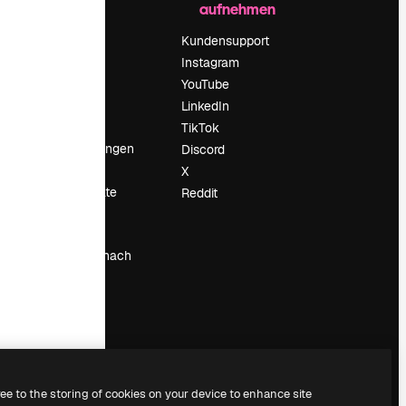
aufnehmen
Preise
Über uns
Kundensupport
Reviews
Instagram
Karriere
YouTube
ärung
Suchtrends
LinkedIn
Blog
TikTok
Veranstaltungen
Discord
um
Slidesgo
X
Deine Inhalte
Reddit
verkaufen
Pressesaal
Suchst du nach
magnific.ai
ree to the storing of cookies on your device to enhance site