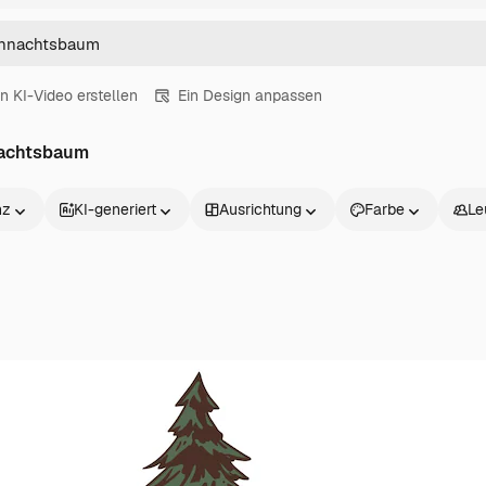
in KI-Video erstellen
Ein Design anpassen
nachtsbaum
nz
KI-generiert
Ausrichtung
Farbe
Le
Produkte
Loslegen