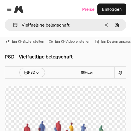
Magnific
Preise
Einloggen
Close menu
Löschen
Nach B
Ein KI-Bild erstellen
Ein KI-Video erstellen
Ein Design anpas
PSD - Vielfaeltige belegschaft
PSD
Filter