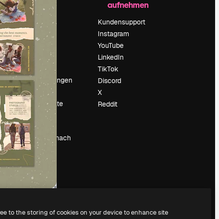
aufnehmen
Preise
Über uns
Kundensupport
Reviews
Instagram
Karriere
YouTube
ärung
Suchtrends
LinkedIn
Blog
TikTok
Veranstaltungen
Discord
um
Slidesgo
X
Deine Inhalte
Reddit
verkaufen
Pressesaal
Suchst du nach
magnific.ai
ree to the storing of cookies on your device to enhance site