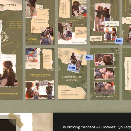
attform, um deine beste
Spaces
Academy
klichen. Mehr als 1 Million
KI-Assistent
Dokumentation
er Kreativen, Unternehmen,
KI-Bildgenerator
Support
Studios.
KI-Videogenerator
AGB
KI-
Datenschutzerkl
Stimmengenerator
Originale
Neu
Stock-Inhalte
Cookie-Richtlinie
MCP für
Vertrauenszentr
Neu
Claude/ChatGPT
Partner
Agenten
Neu
Unternehmen
API
Mobile App
Alle Magnific-Tools
-
2026
Freepik Company S.L.U.
Alle Rechte vorbehalten
.
By clicking “Accept All Cookies”, you ag