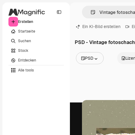
Erstellen
Ein KI-Bild erstellen
E
Startseite
Suchen
PSD - Vintage fotoschach
Stock
PSD
Lize
Entdecken
Alle Bilder
Alle tools
Vektoren
Illustrationen
Fotos
PSD
Vorlagen
Mockups
Videos
Filmmaterial
Motion Graphics
Videovorlagen
Icons
3D-Modelle
Schriftarten