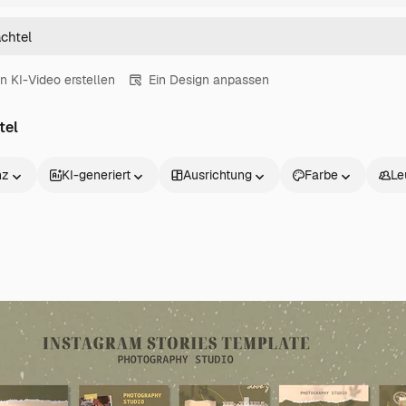
in KI-Video erstellen
Ein Design anpassen
tel
nz
KI-generiert
Ausrichtung
Farbe
Le
Produkte
Loslegen