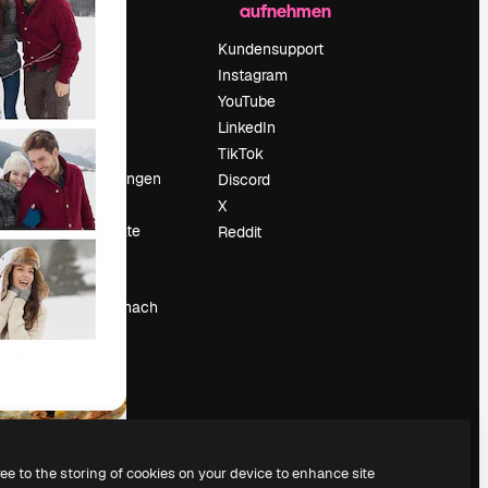
aufnehmen
Preise
Über uns
Kundensupport
Reviews
Instagram
Karriere
YouTube
ärung
Suchtrends
LinkedIn
Blog
TikTok
Veranstaltungen
Discord
um
Slidesgo
X
Deine Inhalte
Reddit
verkaufen
Pressesaal
Suchst du nach
magnific.ai
ree to the storing of cookies on your device to enhance site