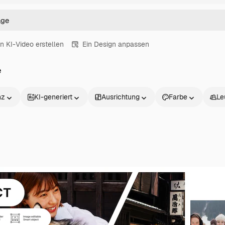
in KI-Video erstellen
Ein Design anpassen
e
nz
KI-generiert
Ausrichtung
Farbe
Le
Produkte
Loslegen