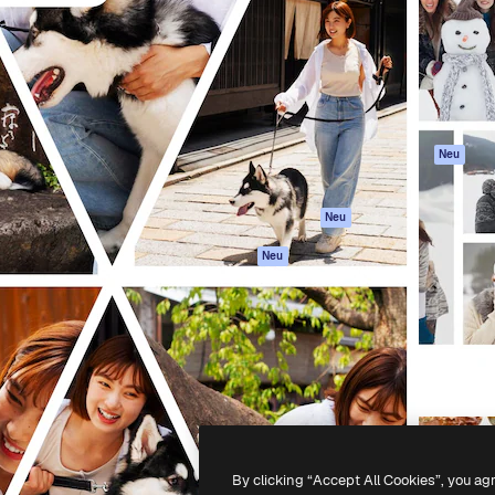
attform, um deine beste
Spaces
Academy
klichen. Mehr als 1 Million
KI-Assistent
Dokumentation
er Kreativen, Unternehmen,
KI-Bildgenerator
Support
Studios.
KI-Videogenerator
AGB
KI-
Datenschutzerkl
Stimmengenerator
Originale
Neu
Stock-Inhalte
Cookie-Richtlinie
MCP für
Vertrauenszentr
Neu
Claude/ChatGPT
Partner
Agenten
Neu
Unternehmen
API
Mobile App
Alle Magnific-Tools
-
2026
Freepik Company S.L.U.
Alle Rechte vorbehalten
.
By clicking “Accept All Cookies”, you ag