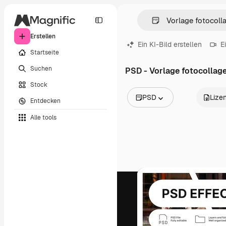
Erstellen
Ein KI-Bild erstellen
E
Startseite
Suchen
PSD - Vorlage fotocollag
Stock
PSD
Lize
Entdecken
Alle Bilder
Alle tools
Vektoren
Illustrationen
Fotos
PSD
Vorlagen
Mockups
Videos
Filmmaterial
Motion Graphics
Videovorlagen
Icons
3D-Modelle
Schriftarten