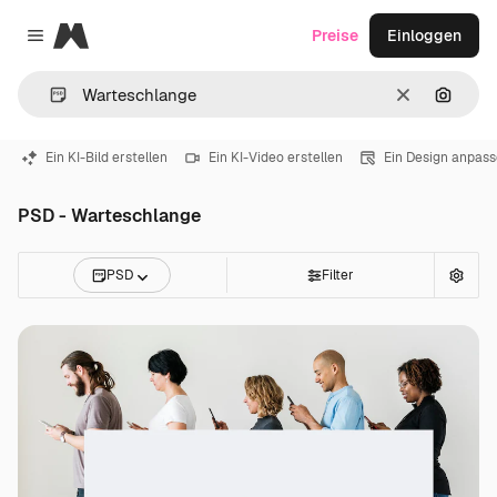
Magnific
Preise
Einloggen
Close menu
Löschen
Nach B
Ein KI-Bild erstellen
Ein KI-Video erstellen
Ein Design anpas
PSD - Warteschlange
PSD
Filter