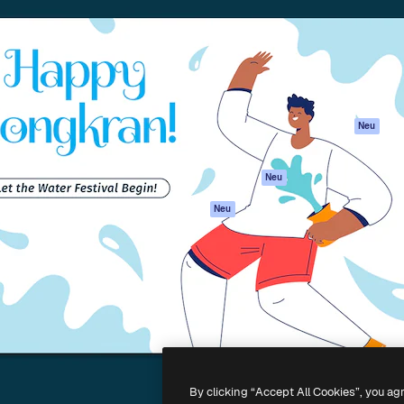
attform, um deine beste
Spaces
Academy
klichen. Mehr als 1 Million
KI-Assistent
Dokumentation
er Kreativen, Unternehmen,
KI-Bildgenerator
Support
Studios.
KI-Videogenerator
AGB
KI-
Datenschutzerkl
Stimmengenerator
Originale
Neu
Stock-Inhalte
Cookie-Richtlinie
MCP für
Vertrauenszentr
Neu
Claude/ChatGPT
Partner
Agenten
Neu
Unternehmen
API
Mobile App
Alle Magnific-Tools
-
2026
Freepik Company S.L.U.
Alle Rechte vorbehalten
.
By clicking “Accept All Cookies”, you ag