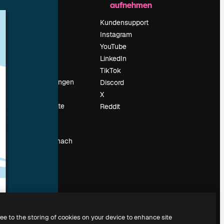
aufnehmen
Preise
Über uns
Kundensupport
Reviews
Instagram
Karriere
YouTube
ärung
Suchtrends
LinkedIn
Blog
TikTok
Veranstaltungen
Discord
um
Slidesgo
X
Deine Inhalte
Reddit
verkaufen
Pressesaal
Suchst du nach
magnific.ai
ree to the storing of cookies on your device to enhance site