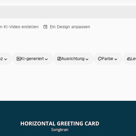
in KI-Video erstellen
Ein Design anpassen
nz
KI-generiert
Ausrichtung
Farbe
Le
Produkte
Loslegen