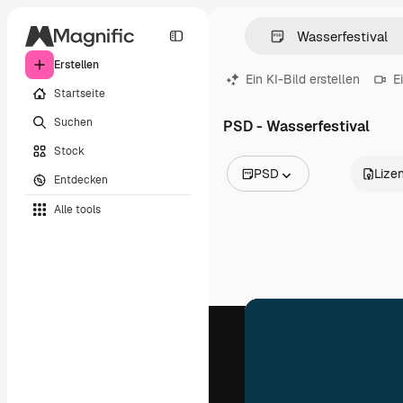
Erstellen
Ein KI-Bild erstellen
E
Startseite
Suchen
PSD - Wasserfestival
Stock
PSD
Lize
Entdecken
Alle Bilder
Alle tools
Vektoren
Illustrationen
Fotos
PSD
Vorlagen
Mockups
Videos
Filmmaterial
Motion Graphics
Videovorlagen
Icons
3D-Modelle
Schriftarten