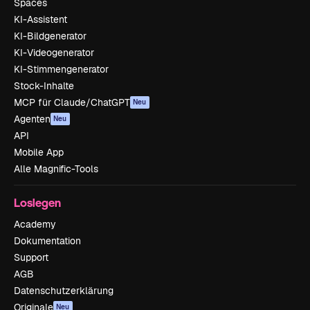
Spaces
KI-Assistent
KI-Bildgenerator
KI-Videogenerator
KI-Stimmengenerator
Stock-Inhalte
MCP für Claude/ChatGPT
Neu
Agenten
Neu
API
Mobile App
Alle Magnific-Tools
Loslegen
Academy
Dokumentation
Support
AGB
Datenschutzerklärung
Originale
Neu