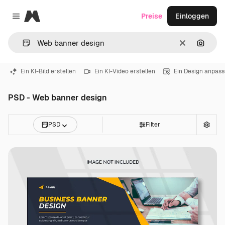
Magnific
Preise
Einloggen
Close menu
Löschen
Nach B
Ein KI-Bild erstellen
Ein KI-Video erstellen
Ein Design anpas
PSD - Web banner design
PSD
Filter