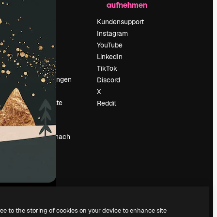
aufnehmen
Preise
Über uns
Kundensupport
Reviews
Instagram
Karriere
YouTube
ärung
Suchtrends
LinkedIn
Blog
TikTok
Veranstaltungen
Discord
um
Slidesgo
X
Deine Inhalte
Reddit
verkaufen
Pressesaal
Suchst du nach
magnific.ai
ree to the storing of cookies on your device to enhance site