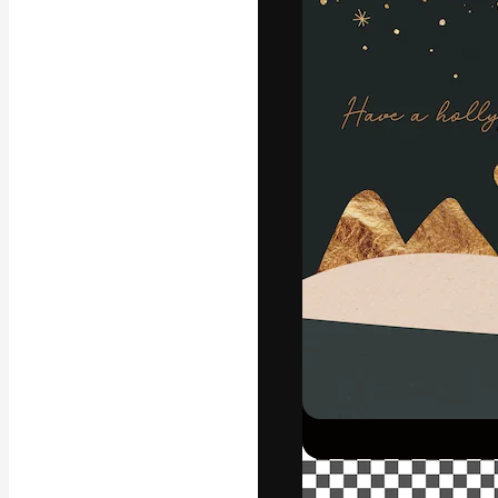
Die kreative Pl
Arbeit zu verwir
Abonnenten unt
Agenturen und 
Deutsch
Copyright © 2010