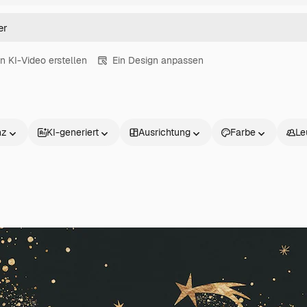
in KI-Video erstellen
Ein Design anpassen
nz
KI-generiert
Ausrichtung
Farbe
Le
Produkte
Loslegen