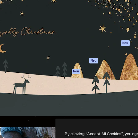
attform, um deine beste
Spaces
Academy
klichen. Mehr als 1 Million
KI-Assistent
Dokumentation
er Kreativen, Unternehmen,
KI-Bildgenerator
Support
Studios.
KI-Videogenerator
AGB
KI-
Datenschutzerkl
Stimmengenerator
Originale
Neu
Stock-Inhalte
Cookie-Richtlinie
MCP für
Vertrauenszentr
Neu
Claude/ChatGPT
Partner
Agenten
Neu
Unternehmen
API
Mobile App
Alle Magnific-Tools
-
2026
Freepik Company S.L.U.
Alle Rechte vorbehalten
.
By clicking “Accept All Cookies”, you ag