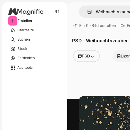
Erstellen
Ein KI-Bild erstellen
E
Startseite
Suchen
PSD - Weihnachtszauber
Stock
PSD
Lize
Entdecken
Alle Bilder
Alle tools
Vektoren
Illustrationen
Fotos
PSD
Vorlagen
Mockups
Videos
Filmmaterial
Motion Graphics
Videovorlagen
Icons
3D-Modelle
Schriftarten