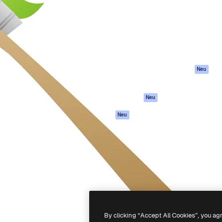
attform, um deine beste
Spaces
Academy
klichen. Mehr als 1 Million
KI-Assistent
Dokumentation
er Kreativen, Unternehmen,
KI-Bildgenerator
Support
Studios.
KI-Videogenerator
AGB
KI-
Datenschutzerkl
Stimmengenerator
Originale
Neu
Stock-Inhalte
Cookie-Richtlinie
MCP für
Vertrauenszentr
Neu
Claude/ChatGPT
Partner
Agenten
Neu
Unternehmen
API
Mobile App
Alle Magnific-Tools
-
2026
Freepik Company S.L.U.
Alle Rechte vorbehalten
.
By clicking “Accept All Cookies”, you ag