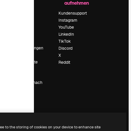
aufnehmen
Preise
Über uns
Kundensupport
Reviews
Instagram
Karriere
YouTube
ärung
Suchtrends
LinkedIn
Blog
TikTok
Veranstaltungen
Discord
um
Slidesgo
X
Deine Inhalte
Reddit
verkaufen
Pressesaal
Suchst du nach
magnific.ai
ree to the storing of cookies on your device to enhance site