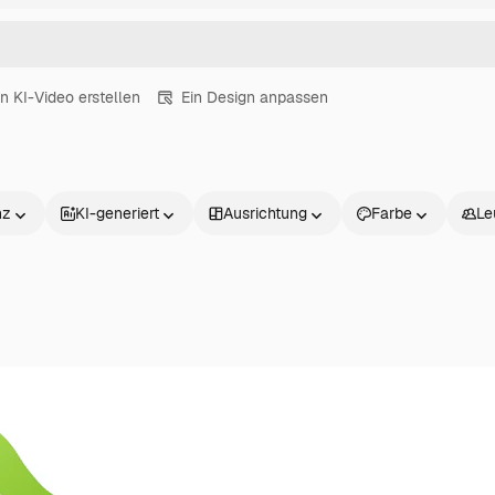
in KI-Video erstellen
Ein Design anpassen
nz
KI-generiert
Ausrichtung
Farbe
Le
Produkte
Loslegen