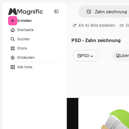
Erstellen
Ein KI-Bild erstellen
E
Startseite
Suchen
PSD - Zahn zeichnung
Stock
PSD
Lize
Entdecken
Alle Bilder
Alle tools
Vektoren
Illustrationen
Fotos
PSD
Vorlagen
Mockups
Videos
Filmmaterial
Motion Graphics
Videovorlagen
Icons
3D-Modelle
Schriftarten