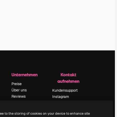
Unternehmen
Kontakt
aufnehmen
Preise
Über uns
Kundensupport
Reviews
Instagram
Karriere
YouTube
ärung
Suchtrends
LinkedIn
ree to the storing of cookies on your device to enhance site
Blog
TikTok