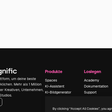
Produkte
Loslegen
attform, um deine beste
Spaces
Academy
klichen. Mehr als 1 Million
KI-Assistent
Dokumentation
er Kreativen, Unternehmen,
KI-Bildgenerator
Support
Studios.
KI-Videogenerator
AGB
KI-
Datenschutzerkl
By clicking “Accept All Cookies”, you ag
Stimmengenerator
Originale
Neu