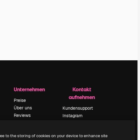
Unternehmen
Kontakt
aufnehmen
Preise
Über uns
Kundensupport
Reviews
Instagram
Karriere
YouTube
ärung
Suchtrends
LinkedIn
ree to the storing of cookies on your device to enhance site
Blog
TikTok