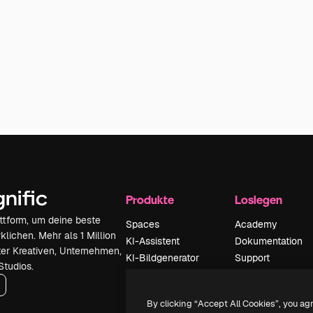
Produkte
Loslegen
attform, um deine beste
Spaces
Academy
klichen. Mehr als 1 Million
KI-Assistent
Dokumentation
er Kreativen, Unternehmen,
KI-Bildgenerator
Support
Studios.
KI-Videogenerator
AGB
KI-
Datenschutzerkl
By clicking “Accept All Cookies”, you ag
Stimmengenerator
Originale
Neu