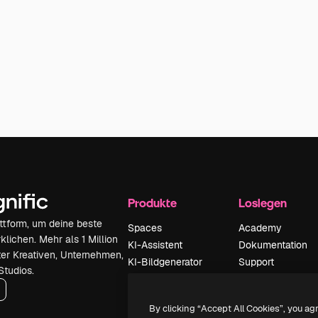
Produkte
Loslegen
attform, um deine beste
Spaces
Academy
klichen. Mehr als 1 Million
KI-Assistent
Dokumentation
er Kreativen, Unternehmen,
KI-Bildgenerator
Support
Studios.
KI-Videogenerator
AGB
KI-
Datenschutzerkl
By clicking “Accept All Cookies”, you ag
Stimmengenerator
Originale
Neu