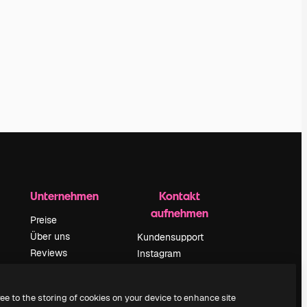
Unternehmen
Kontakt
aufnehmen
Preise
Über uns
Kundensupport
Reviews
Instagram
Karriere
YouTube
ärung
Suchtrends
LinkedIn
ree to the storing of cookies on your device to enhance site
Blog
TikTok