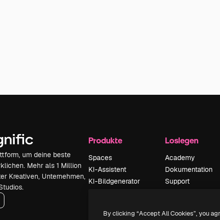
Produkte
Loslegen
attform, um deine beste
Spaces
Academy
klichen. Mehr als 1 Million
KI-Assistent
Dokumentation
er Kreativen, Unternehmen,
KI-Bildgenerator
Support
Studios.
KI-Videogenerator
AGB
KI-
Datenschutzerkl
By clicking “Accept All Cookies”, you ag
Stimmengenerator
Originale
Neu