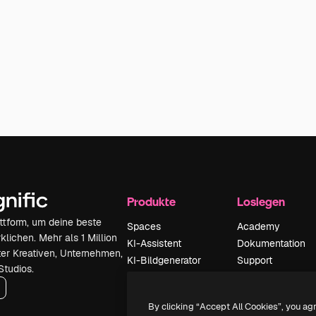
Produkte
Loslegen
attform, um deine beste
Spaces
Academy
klichen. Mehr als 1 Million
KI-Assistent
Dokumentation
er Kreativen, Unternehmen,
KI-Bildgenerator
Support
Studios.
KI-Videogenerator
AGB
KI-
Datenschutzerkl
By clicking “Accept All Cookies”, you ag
Stimmengenerator
Originale
Neu