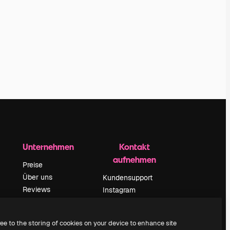
Unternehmen
Kontakt
aufnehmen
Preise
Über uns
Kundensupport
Reviews
Instagram
Karriere
YouTube
ärung
Suchtrends
LinkedIn
ree to the storing of cookies on your device to enhance site
Blog
TikTok