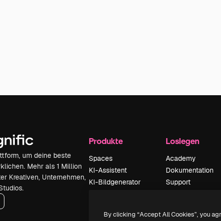
Produkte
Loslegen
attform, um deine beste
Spaces
Academy
klichen. Mehr als 1 Million
KI-Assistent
Dokumentation
er Kreativen, Unternehmen,
KI-Bildgenerator
Support
Studios.
KI-Videogenerator
AGB
KI-
Datenschutzerkl
By clicking “Accept All Cookies”, you ag
Stimmengenerator
Originale
Neu