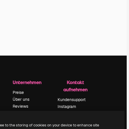
Unternehmen
Kontakt
aufnehmen
Preise
Über uns
Kundensupport
Reviews
Instagram
Karriere
YouTube
ärung
Suchtrends
LinkedIn
ree to the storing of cookies on your device to enhance site
Blog
TikTok