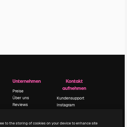
Unternehmen
Kontakt
aufnehmen
Preise
Über uns
Kundensupport
Reviews
Instagram
Karriere
YouTube
ärung
Suchtrends
LinkedIn
ree to the storing of cookies on your device to enhance site
Blog
TikTok