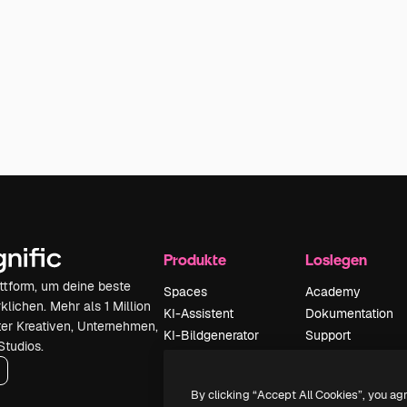
Produkte
Loslegen
attform, um deine beste
Spaces
Academy
klichen. Mehr als 1 Million
KI-Assistent
Dokumentation
er Kreativen, Unternehmen,
KI-Bildgenerator
Support
Studios.
KI-Videogenerator
AGB
KI-
Datenschutzerkl
By clicking “Accept All Cookies”, you ag
Stimmengenerator
Originale
Neu