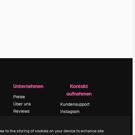
Unternehmen
Kontakt
aufnehmen
Preise
Über uns
Kundensupport
Reviews
Instagram
Karriere
YouTube
ärung
Suchtrends
LinkedIn
ree to the storing of cookies on your device to enhance site
Blog
TikTok