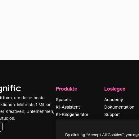
Produkte
Loslegen
attform, um deine beste
Spaces
Academy
klichen. Mehr als 1 Million
KI-Assistent
Dokumentation
er Kreativen, Unternehmen,
KI-Bildgenerator
Support
Studios.
KI-Videogenerator
AGB
KI-
Datenschutzerkl
By clicking “Accept All Cookies”, you ag
Stimmengenerator
Originale
Neu