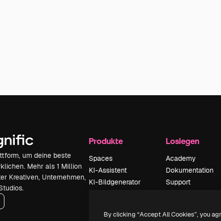
Produkte
Loslegen
attform, um deine beste
Spaces
Academy
klichen. Mehr als 1 Million
KI-Assistent
Dokumentation
er Kreativen, Unternehmen,
KI-Bildgenerator
Support
Studios.
KI-Videogenerator
AGB
KI-
Datenschutzerkl
By clicking “Accept All Cookies”, you ag
Stimmengenerator
Originale
Neu