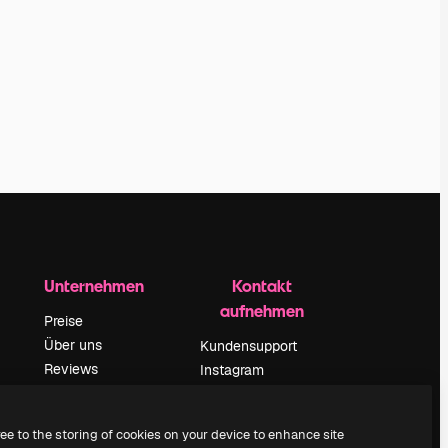
Unternehmen
Kontakt
aufnehmen
Preise
Über uns
Kundensupport
Reviews
Instagram
Karriere
YouTube
ärung
Suchtrends
LinkedIn
ree to the storing of cookies on your device to enhance site
Blog
TikTok