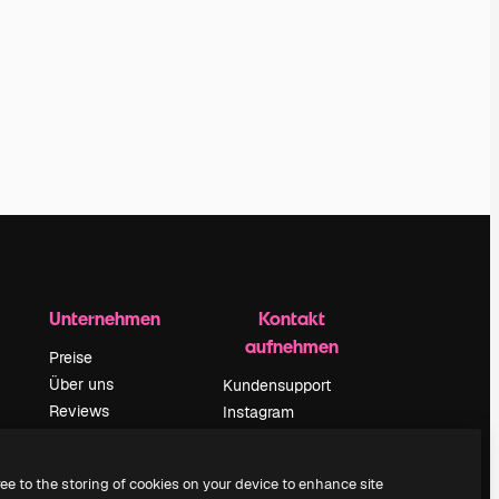
Unternehmen
Kontakt
aufnehmen
Preise
Über uns
Kundensupport
Reviews
Instagram
Karriere
YouTube
ärung
Suchtrends
LinkedIn
ree to the storing of cookies on your device to enhance site
Blog
TikTok