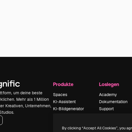
Produkte
Loslegen
attform, um deine beste
Spaces
Academy
klichen. Mehr als 1 Million
KI-Assistent
Dokumentation
er Kreativen, Unternehmen,
KI-Bildgenerator
Support
Studios.
KI-Videogenerator
AGB
KI-
Datenschutzerkl
By clicking “Accept All Cookies”, you ag
Stimmengenerator
Originale
Neu