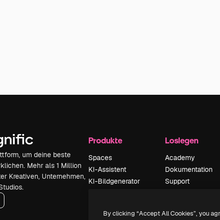
Produkte
Loslegen
attform, um deine beste
Spaces
Academy
klichen. Mehr als 1 Million
KI-Assistent
Dokumentation
er Kreativen, Unternehmen,
KI-Bildgenerator
Support
Studios.
KI-Videogenerator
AGB
KI-
Datenschutzerkl
By clicking “Accept All Cookies”, you ag
Stimmengenerator
Originale
Neu