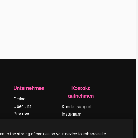
Unternehmen
Kontakt
aufnehmen
Preise
Über uns
Kundensupport
Reviews
Instagram
Karriere
YouTube
ärung
Suchtrends
LinkedIn
ree to the storing of cookies on your device to enhance site
Blog
TikTok