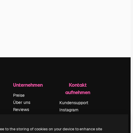
Unternehmen
Kontakt
aufnehmen
Preise
Über uns
Kundensupport
Reviews
Instagram
Karriere
YouTube
ärung
Suchtrends
LinkedIn
ree to the storing of cookies on your device to enhance site
Blog
TikTok