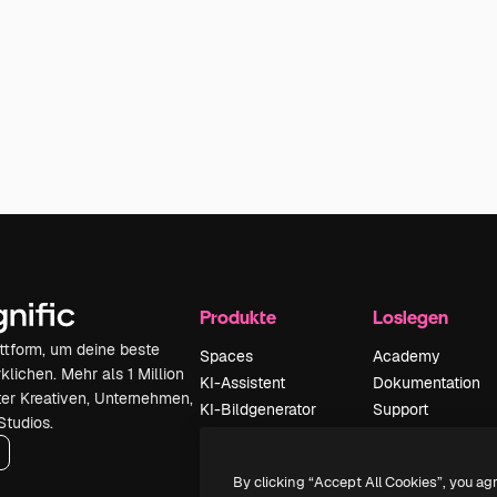
Produkte
Loslegen
attform, um deine beste
Spaces
Academy
klichen. Mehr als 1 Million
KI-Assistent
Dokumentation
er Kreativen, Unternehmen,
KI-Bildgenerator
Support
Studios.
KI-Videogenerator
AGB
KI-
Datenschutzerkl
By clicking “Accept All Cookies”, you ag
Stimmengenerator
Originale
Neu