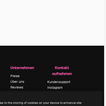
Unternehmen
Kontakt
aufnehmen
Preise
Über uns
Kundensupport
Reviews
Instagram
Karriere
YouTube
ärung
Suchtrends
LinkedIn
ree to the storing of cookies on your device to enhance site
Blog
TikTok