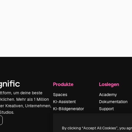
Produkte
Loslegen
attform, um deine beste
Spaces
Academy
klichen. Mehr als 1 Million
KI-Assistent
Dokumentation
er Kreativen, Unternehmen,
KI-Bildgenerator
Support
Studios.
KI-Videogenerator
AGB
KI-
Datenschutzerkl
By clicking “Accept All Cookies”, you ag
Stimmengenerator
Originale
Neu