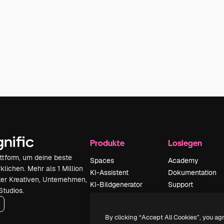
Produkte
Loslegen
attform, um deine beste
Spaces
Academy
klichen. Mehr als 1 Million
KI-Assistent
Dokumentation
er Kreativen, Unternehmen,
KI-Bildgenerator
Support
Studios.
KI-Videogenerator
AGB
KI-
Datenschutzerkl
By clicking “Accept All Cookies”, you ag
Stimmengenerator
Originale
Neu