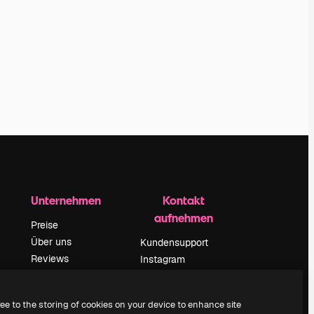
Unternehmen
Kontakt
aufnehmen
Preise
Über uns
Kundensupport
Reviews
Instagram
Karriere
YouTube
ärung
Suchtrends
LinkedIn
ree to the storing of cookies on your device to enhance site
Blog
TikTok