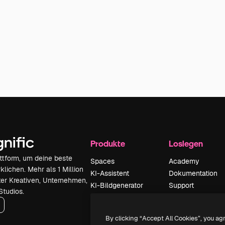
Produkte
Loslegen
attform, um deine beste
Spaces
Academy
klichen. Mehr als 1 Million
KI-Assistent
Dokumentation
er Kreativen, Unternehmen,
KI-Bildgenerator
Support
Studios.
KI-Videogenerator
AGB
KI-
Datenschutzerkl
By clicking “Accept All Cookies”, you ag
Stimmengenerator
Originale
Neu