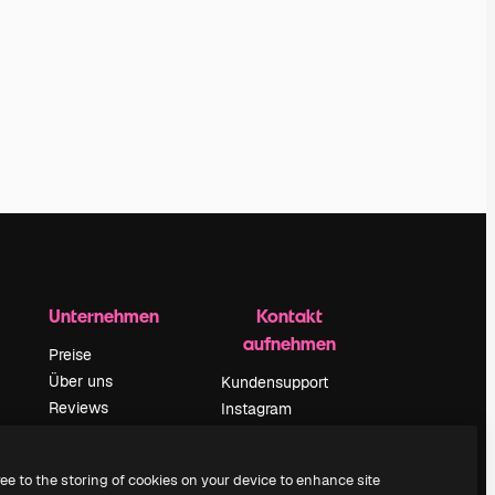
Unternehmen
Kontakt
aufnehmen
Preise
Über uns
Kundensupport
Reviews
Instagram
Karriere
YouTube
ärung
Suchtrends
LinkedIn
ree to the storing of cookies on your device to enhance site
Blog
TikTok