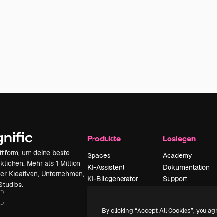
Produkte
Loslegen
attform, um deine beste
Spaces
Academy
klichen. Mehr als 1 Million
KI-Assistent
Dokumentation
er Kreativen, Unternehmen,
KI-Bildgenerator
Support
Studios.
KI-Videogenerator
AGB
KI-
Datenschutzerkl
By clicking “Accept All Cookies”, you ag
Stimmengenerator
Originale
Neu