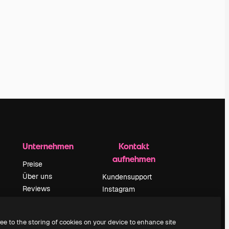
Unternehmen
Kontakt
aufnehmen
Preise
Über uns
Kundensupport
Reviews
Instagram
Karriere
YouTube
ärung
Suchtrends
LinkedIn
ree to the storing of cookies on your device to enhance site
Blog
TikTok