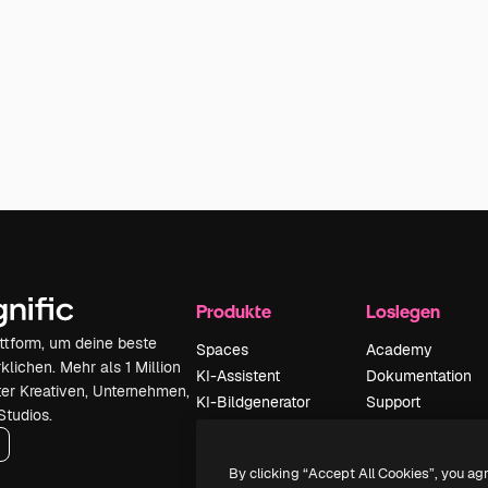
Produkte
Loslegen
attform, um deine beste
Spaces
Academy
klichen. Mehr als 1 Million
KI-Assistent
Dokumentation
er Kreativen, Unternehmen,
KI-Bildgenerator
Support
Studios.
KI-Videogenerator
AGB
KI-
Datenschutzerkl
By clicking “Accept All Cookies”, you ag
Stimmengenerator
Originale
Neu