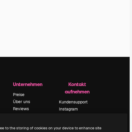
Unternehmen
Kontakt
aufnehmen
Preise
Über uns
Kundensupport
Reviews
Instagram
Karriere
YouTube
ärung
Suchtrends
LinkedIn
ree to the storing of cookies on your device to enhance site
Blog
TikTok