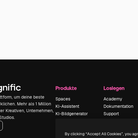
Produkte
Loslegen
attform, um deine beste
Spaces
Academy
klichen. Mehr als 1 Million
KI-Assistent
Dokumentation
er Kreativen, Unternehmen,
KI-Bildgenerator
Support
Studios.
KI-Videogenerator
AGB
KI-
Datenschutzerkl
By clicking “Accept All Cookies”, you ag
Stimmengenerator
Originale
Neu