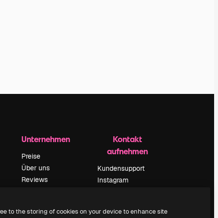
Unternehmen
Kontakt
aufnehmen
Preise
Über uns
Kundensupport
Reviews
Instagram
Karriere
YouTube
ärung
Suchtrends
LinkedIn
ree to the storing of cookies on your device to enhance site
Blog
TikTok