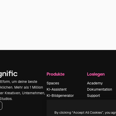
Produkte
Loslegen
attform, um deine beste
Spaces
Academy
klichen. Mehr als 1 Million
KI-Assistent
Dokumentation
er Kreativen, Unternehmen,
KI-Bildgenerator
Support
Studios.
KI-Videogenerator
AGB
KI-
Datenschutzerkl
By clicking “Accept All Cookies”, you ag
Stimmengenerator
Originale
Neu