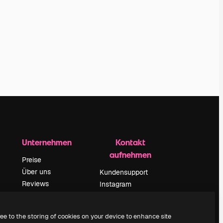
Unternehmen
Kontakt
aufnehmen
Preise
Über uns
Kundensupport
Reviews
Instagram
Karriere
YouTube
ärung
Suchtrends
LinkedIn
ree to the storing of cookies on your device to enhance site
Blog
TikTok