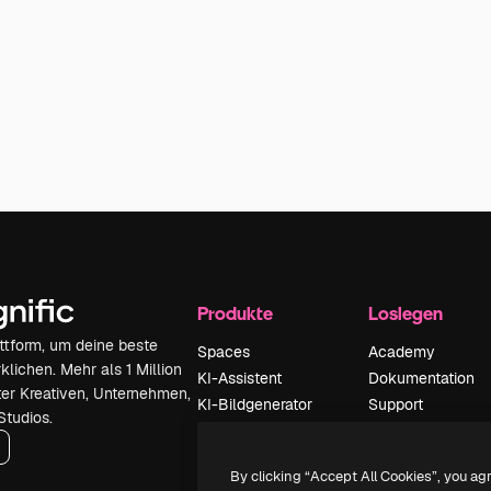
Produkte
Loslegen
attform, um deine beste
Spaces
Academy
klichen. Mehr als 1 Million
KI-Assistent
Dokumentation
er Kreativen, Unternehmen,
KI-Bildgenerator
Support
Studios.
KI-Videogenerator
AGB
KI-
Datenschutzerkl
By clicking “Accept All Cookies”, you ag
Stimmengenerator
Originale
Neu