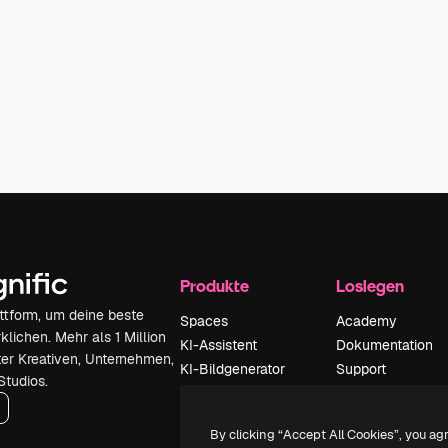
Produkte
Loslegen
attform, um deine beste
Spaces
Academy
klichen. Mehr als 1 Million
KI-Assistent
Dokumentation
er Kreativen, Unternehmen,
KI-Bildgenerator
Support
Studios.
KI-Videogenerator
AGB
KI-
Datenschutzerkl
By clicking “Accept All Cookies”, you ag
Stimmengenerator
Originale
Neu