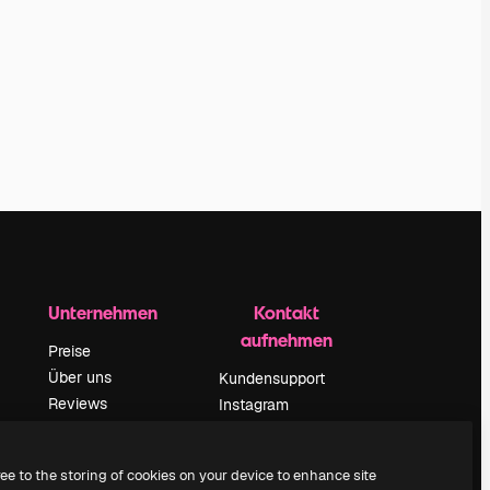
Unternehmen
Kontakt
aufnehmen
Preise
Über uns
Kundensupport
Reviews
Instagram
Karriere
YouTube
ärung
Suchtrends
LinkedIn
ree to the storing of cookies on your device to enhance site
Blog
TikTok