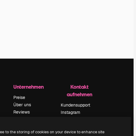
Unternehmen
Kontakt
aufnehmen
Preise
Über uns
Kundensupport
Reviews
Instagram
Karriere
YouTube
ärung
Suchtrends
LinkedIn
ree to the storing of cookies on your device to enhance site
Blog
TikTok