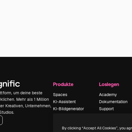
Produkte
Loslegen
attform, um deine beste
Spaces
Academy
klichen. Mehr als 1 Million
KI-Assistent
Dokumentation
er Kreativen, Unternehmen,
KI-Bildgenerator
Support
Studios.
KI-Videogenerator
AGB
KI-
Datenschutzerkl
By clicking “Accept All Cookies”, you ag
Stimmengenerator
Originale
Neu