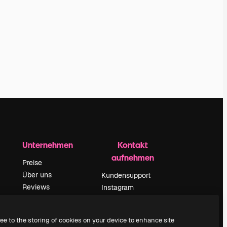
Unternehmen
Kontakt
aufnehmen
Preise
Über uns
Kundensupport
Reviews
Instagram
Karriere
YouTube
ärung
Suchtrends
LinkedIn
ree to the storing of cookies on your device to enhance site
Blog
TikTok