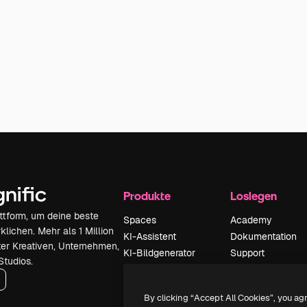
Produkte
Loslegen
attform, um deine beste
Spaces
Academy
klichen. Mehr als 1 Million
KI-Assistent
Dokumentation
er Kreativen, Unternehmen,
KI-Bildgenerator
Support
Studios.
KI-Videogenerator
AGB
KI-
Datenschutzerkl
By clicking “Accept All Cookies”, you ag
Stimmengenerator
Originale
Neu