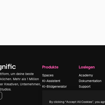
Produkte
Loslegen
attform, um deine beste
Spaces
Academy
klichen. Mehr als 1 Million
KI-Assistent
Dokumentation
er Kreativen, Unternehmen,
KI-Bildgenerator
Support
Studios.
KI-Videogenerator
AGB
KI-
Datenschutzerkl
By clicking “Accept All Cookies”, you ag
Stimmengenerator
Originale
Neu