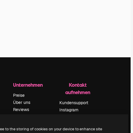
Unternehmen
Kontakt
aufnehmen
Preise
Über uns
Kundensupport
Reviews
Instagram
Karriere
YouTube
ärung
Suchtrends
LinkedIn
ree to the storing of cookies on your device to enhance site
Blog
TikTok