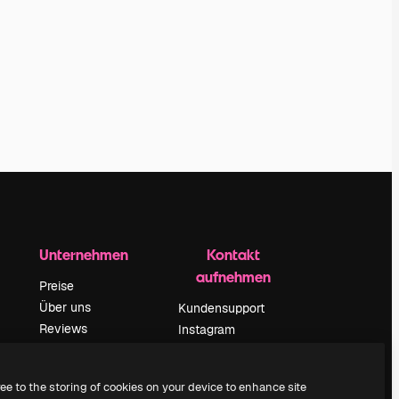
Unternehmen
Kontakt
aufnehmen
Preise
Über uns
Kundensupport
Reviews
Instagram
Karriere
YouTube
ärung
Suchtrends
LinkedIn
ree to the storing of cookies on your device to enhance site
Blog
TikTok