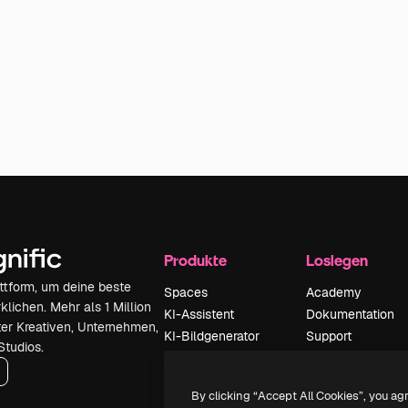
Produkte
Loslegen
attform, um deine beste
Spaces
Academy
klichen. Mehr als 1 Million
KI-Assistent
Dokumentation
er Kreativen, Unternehmen,
KI-Bildgenerator
Support
Studios.
KI-Videogenerator
AGB
KI-
Datenschutzerkl
By clicking “Accept All Cookies”, you ag
Stimmengenerator
Originale
Neu