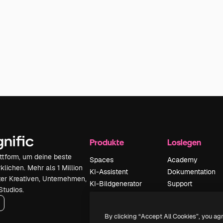
Produkte
Loslegen
attform, um deine beste
Spaces
Academy
klichen. Mehr als 1 Million
KI-Assistent
Dokumentation
er Kreativen, Unternehmen,
KI-Bildgenerator
Support
Studios.
KI-Videogenerator
AGB
KI-
Datenschutzerkl
By clicking “Accept All Cookies”, you ag
Stimmengenerator
Originale
Neu