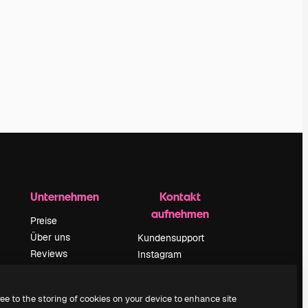
Unternehmen
Kontakt
aufnehmen
Preise
Über uns
Kundensupport
Reviews
Instagram
Karriere
YouTube
ärung
Suchtrends
LinkedIn
ree to the storing of cookies on your device to enhance site
Blog
TikTok