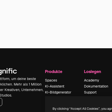
Produkte
Loslegen
attform, um deine beste
Spaces
Academy
klichen. Mehr als 1 Million
KI-Assistent
Dokumentation
er Kreativen, Unternehmen,
KI-Bildgenerator
Support
Studios.
KI-Videogenerator
AGB
KI-
Datenschutzerkl
By clicking “Accept All Cookies”, you ag
Stimmengenerator
Originale
Neu