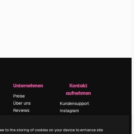
Unternehmen
Kontakt
aufnehmen
Preise
Über uns
Kundensupport
Reviews
Instagram
Karriere
YouTube
ärung
Suchtrends
LinkedIn
ree to the storing of cookies on your device to enhance site
Blog
TikTok