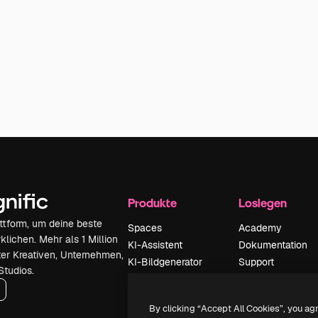
Produkte
Loslegen
attform, um deine beste
Spaces
Academy
klichen. Mehr als 1 Million
KI-Assistent
Dokumentation
er Kreativen, Unternehmen,
KI-Bildgenerator
Support
Studios.
KI-Videogenerator
AGB
KI-
Datenschutzerkl
By clicking “Accept All Cookies”, you ag
Stimmengenerator
Originale
Neu