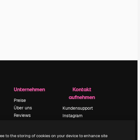
Unternehmen
Kontakt
aufnehmen
Preise
Über uns
Kundensupport
Reviews
Instagram
Karriere
YouTube
ärung
Suchtrends
LinkedIn
ree to the storing of cookies on your device to enhance site
Blog
TikTok