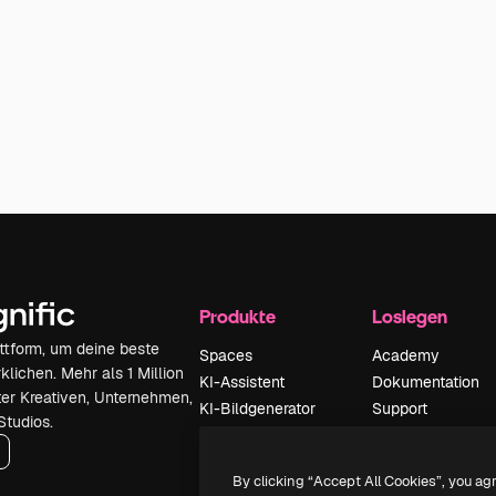
Produkte
Loslegen
attform, um deine beste
Spaces
Academy
klichen. Mehr als 1 Million
KI-Assistent
Dokumentation
er Kreativen, Unternehmen,
KI-Bildgenerator
Support
Studios.
KI-Videogenerator
AGB
KI-
Datenschutzerkl
By clicking “Accept All Cookies”, you ag
Stimmengenerator
Originale
Neu