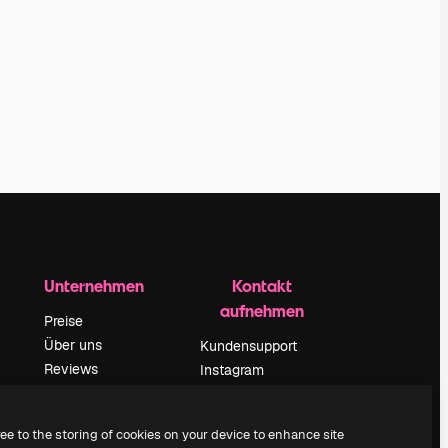
Unternehmen
Kontakt
aufnehmen
Preise
Über uns
Kundensupport
Reviews
Instagram
Karriere
YouTube
ärung
Suchtrends
LinkedIn
ree to the storing of cookies on your device to enhance site
Blog
TikTok