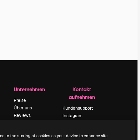
Unternehmen
Kontakt
aufnehmen
Preise
Über uns
Kundensupport
Reviews
Instagram
Karriere
YouTube
ärung
Suchtrends
LinkedIn
ree to the storing of cookies on your device to enhance site
Blog
TikTok