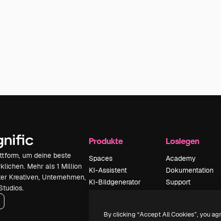
Produkte
Loslegen
attform, um deine beste
Spaces
Academy
klichen. Mehr als 1 Million
KI-Assistent
Dokumentation
er Kreativen, Unternehmen,
KI-Bildgenerator
Support
Studios.
KI-Videogenerator
AGB
KI-
Datenschutzerkl
By clicking “Accept All Cookies”, you ag
Stimmengenerator
Originale
Neu