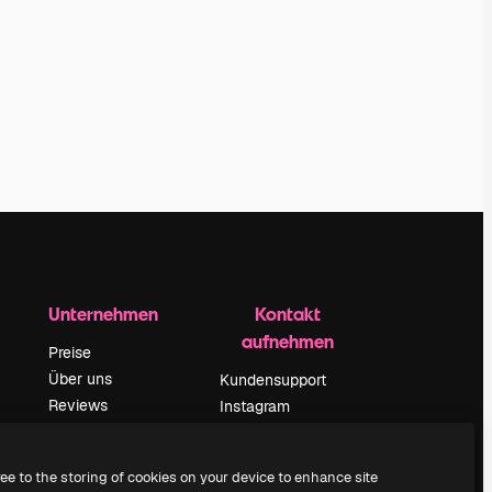
Unternehmen
Kontakt
aufnehmen
Preise
Über uns
Kundensupport
Reviews
Instagram
Karriere
YouTube
ärung
Suchtrends
LinkedIn
ree to the storing of cookies on your device to enhance site
Blog
TikTok