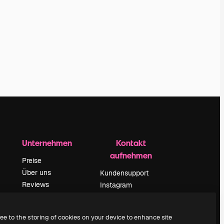
Unternehmen
Kontakt
aufnehmen
Preise
Über uns
Kundensupport
Reviews
Instagram
Karriere
YouTube
ärung
Suchtrends
LinkedIn
ree to the storing of cookies on your device to enhance site
Blog
TikTok