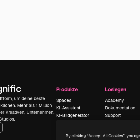
Produkte
Loslegen
attform, um deine beste
Spaces
Academy
klichen. Mehr als 1 Million
KI-Assistent
Dokumentation
er Kreativen, Unternehmen,
KI-Bildgenerator
Support
Studios.
KI-Videogenerator
AGB
KI-
Datenschutzerkl
By clicking “Accept All Cookies”, you ag
Stimmengenerator
Originale
Neu