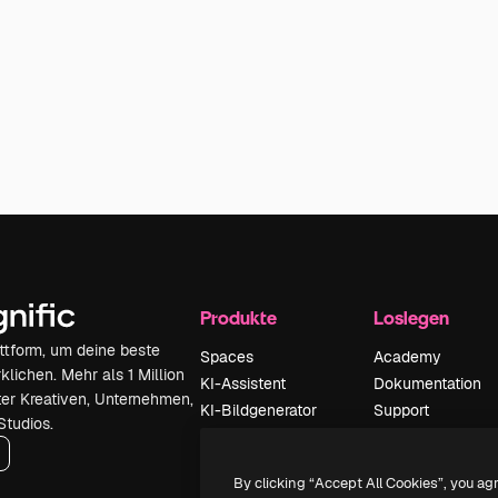
Produkte
Loslegen
attform, um deine beste
Spaces
Academy
klichen. Mehr als 1 Million
KI-Assistent
Dokumentation
er Kreativen, Unternehmen,
KI-Bildgenerator
Support
Studios.
KI-Videogenerator
AGB
KI-
Datenschutzerkl
By clicking “Accept All Cookies”, you ag
Stimmengenerator
Originale
Neu