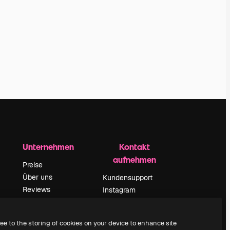
Unternehmen
Kontakt
aufnehmen
Preise
Über uns
Kundensupport
Reviews
Instagram
Karriere
YouTube
ärung
Suchtrends
LinkedIn
ree to the storing of cookies on your device to enhance site
Blog
TikTok