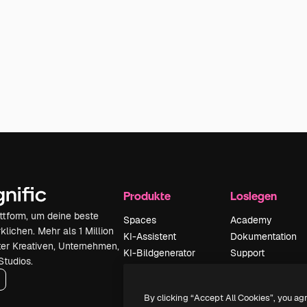
Produkte
Loslegen
attform, um deine beste
Spaces
Academy
klichen. Mehr als 1 Million
KI-Assistent
Dokumentation
er Kreativen, Unternehmen,
KI-Bildgenerator
Support
Studios.
KI-Videogenerator
AGB
KI-
Datenschutzerkl
By clicking “Accept All Cookies”, you ag
Stimmengenerator
Originale
Neu