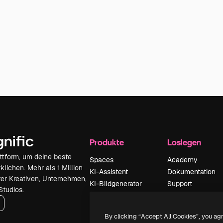
Produkte
Loslegen
attform, um deine beste
Spaces
Academy
klichen. Mehr als 1 Million
KI-Assistent
Dokumentation
er Kreativen, Unternehmen,
KI-Bildgenerator
Support
Studios.
KI-Videogenerator
AGB
KI-
Datenschutzerkl
By clicking “Accept All Cookies”, you ag
Stimmengenerator
Originale
Neu