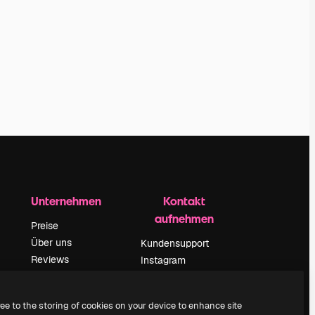
Unternehmen
Kontakt
aufnehmen
Preise
Über uns
Kundensupport
Reviews
Instagram
Karriere
YouTube
ärung
Suchtrends
LinkedIn
ree to the storing of cookies on your device to enhance site
Blog
TikTok