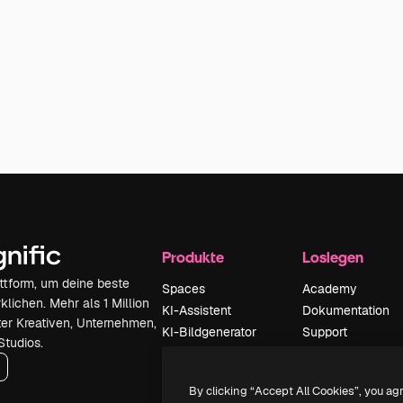
Produkte
Loslegen
attform, um deine beste
Spaces
Academy
klichen. Mehr als 1 Million
KI-Assistent
Dokumentation
er Kreativen, Unternehmen,
KI-Bildgenerator
Support
Studios.
KI-Videogenerator
AGB
KI-
Datenschutzerkl
By clicking “Accept All Cookies”, you ag
Stimmengenerator
Originale
Neu