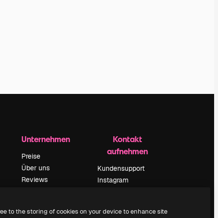
Unternehmen
Kontakt
aufnehmen
Preise
Über uns
Kundensupport
Reviews
Instagram
Karriere
YouTube
ärung
Suchtrends
LinkedIn
ree to the storing of cookies on your device to enhance site
Blog
TikTok